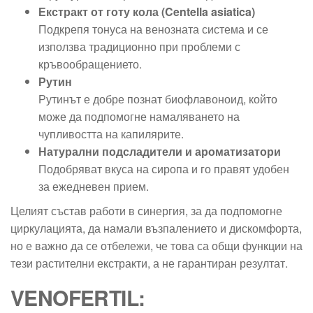
Екстракт от готу кола (Centella asiatica)
Подкрепя тонуса на венозната система и се
използва традиционно при проблеми с
кръвообращението.
Рутин
Рутинът е добре познат биофлавоноид, който
може да подпомогне намаляването на
чупливостта на капилярите.
Натурални подсладители и ароматизатори
Подобряват вкуса на сиропа и го правят удобен
за ежедневен прием.
Целият състав работи в синергия, за да подпомогне
циркулацията, да намали възпалението и дискомфорта,
но е важно да се отбележи, че това са общи функции на
тези растителни екстракти, а не гарантиран резултат.
VENOFERTIL: