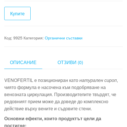
was:
е:
78,00 €.
20,00 €.
Купите
Код:
9925
Категория:
Органични съставки
ОПИСАНИЕ
ОТЗИВИ (0)
VENOFERTIL е позициониран като
натурален сироп
,
чиято формула е насочена към подобряване на
венозната циркулация. Производителите твърдят, че
редовният прием може да доведе до комплексно
действие върху вените и съдовите стени.
Основни ефекти, които продуктът цели да
постигне: