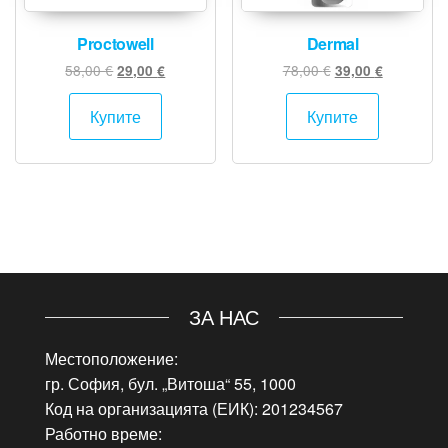
Proctowell
Dermal
Original
Текущата
Original
Текущата
58,00
€
78,00
€
29,00
€
39,00
€
price
цена
price
цена
was:
е:
was:
е:
Купите
Купите
58,00 €.
29,00 €.
78,00 €.
39,00 €.
ЗА НАС
Местоположение:
гр. София, бул. „Витоша“ 55, 1000
Код на организацията (ЕИК): 201234567
Работно време: