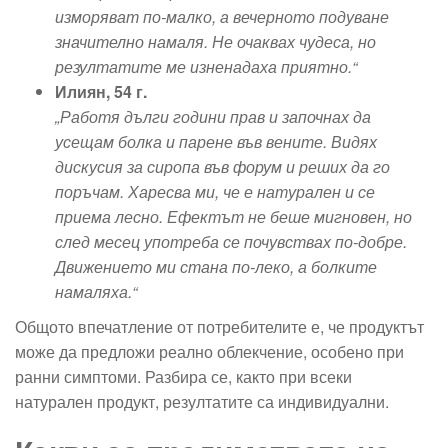
изморяват по-малко, а вечерното подуване
значително намаля. Не очаквах чудеса, но
резултатите ме изненадаха приятно.“
Илиян, 54 г.
„Работя дълги години прав и започнах да
усещам болка и парене във вените. Видях
дискусия за сиропа във форум и реших да го
поръчам. Харесва ми, че е натурален и се
приема лесно. Ефектът не беше мигновен, но
след месец употреба се почувствах по-добре.
Движението ми стана по-леко, а болките
намаляха.“
Общото впечатление от потребителите е, че продуктът
може да предложи реално облекчение, особено при
ранни симптоми. Разбира се, както при всеки
натурален продукт, резултатите са индивидуални.