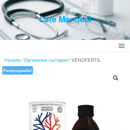
Skip
to
Care Montreal
the
content
Търсене
за:
Начало
/
Органични съставки
/ VENOFERTIL
Разпродажба!