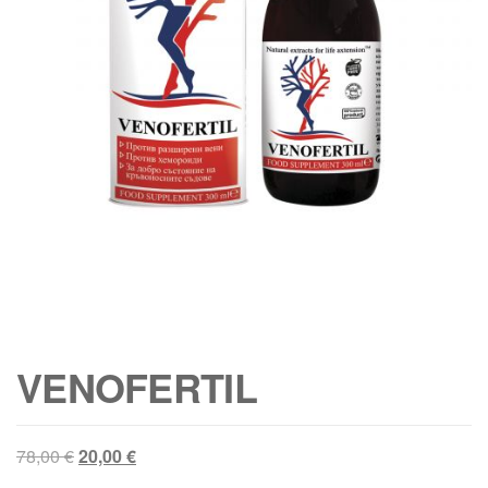
VENOFERTIL
Original
Текущата
78,00
€
20,00
€
price
цена