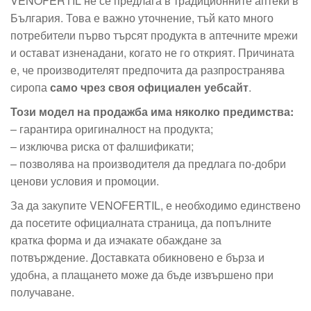
VENOFERTIL не се предлага в традиционните аптеки в
България. Това е важно уточнение, тъй като много
потребители първо търсят продукта в аптечните мрежи
и остават изненадани, когато не го открият. Причината
е, че производителят предпочита да разпространява
сиропа
само чрез своя официален уебсайт
.
Този модел на продажба има няколко предимства:
– гарантира оригиналност на продукта;
– изключва риска от фалшификати;
– позволява на производителя да предлага по-добри
ценови условия и промоции.
За да закупите VENOFERTIL, е необходимо единствено
да посетите официалната страница, да попълните
кратка форма и да изчакате обаждане за
потвърждение. Доставката обикновено е бърза и
удобна, а плащането може да бъде извършено при
получаване.