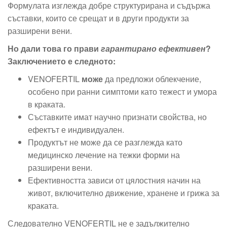
Формулата изглежда добре структурирана и съдържа
съставки, които се срещат и в други продукти за
разширени вени.
Но дали това го прави
гарантирано ефективен
?
Заключението е следното:
VENOFERTIL
може
да предложи облекчение,
особено при ранни симптоми като тежест и умора
в краката.
Съставките имат научно признати свойства, но
ефектът е индивидуален.
Продуктът не може да се разглежда като
медицинско лечение на тежки форми на
разширени вени.
Ефективността зависи от цялостния начин на
живот, включително движение, хранене и грижа за
краката.
Следователно VENOFERTIL не е задължително