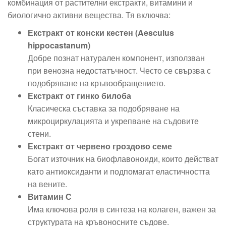
комбинация от растителни екстракти, витамини и
биологично активни вещества. Тя включва:
Екстракт от конски кестен (Aesculus
hippocastanum)
Добре познат натурален компонент, използван
при венозна недостатъчност. Често се свързва с
подобряване на кръвообращението.
Екстракт от гинко билоба
Класическа съставка за подобряване на
микроциркулацията и укрепване на съдовите
стени.
Екстракт от червено гроздово семе
Богат източник на биофлавоноиди, които действат
като антиоксиданти и подпомагат еластичността
на вените.
Витамин С
Има ключова роля в синтеза на колаген, важен за
структурата на кръвоносните съдове.