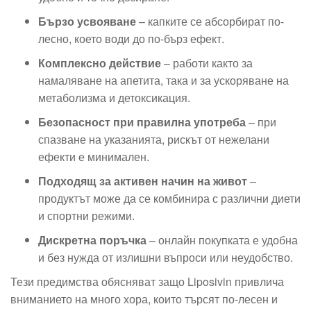
Бързо усвояване
– капките се абсорбират по-
лесно, което води до по-бърз ефект.
Комплексно действие
– работи както за
намаляване на апетита, така и за ускоряване на
метаболизма и детоксикация.
Безопасност при правилна употреба
– при
спазване на указанията, рискът от нежелани
ефекти е минимален.
Подходящ за активен начин на живот
–
продуктът може да се комбинира с различни диети
и спортни режими.
Дискретна поръчка
– онлайн покупката е удобна
и без нужда от излишни въпроси или неудобство.
Тези предимства обясняват защо Liposivin привлича
вниманието на много хора, които търсят по-лесен и