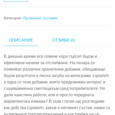
Категория:
Органични съставки
ОПИСАНИЕ
ОТЗИВИ (0)
В днешно време все повече хора търсят бързи и
ефективни начини за отслабване. На пазара се
появяват различни хранителни добавки, обещаващи
бързи резултати и лесна загуба на килограми. Liposivin
е една от тези добавки, която предизвиква интерес и
същевременно скептицизъм сред потребителите. Но
дали наистина работи, или е просто поредната
маркетингова измама? В тази статия ще разгледаме
как действа Liposivin, какъв е неговият състав, какви са
възможните противопоказания и как трябва да се