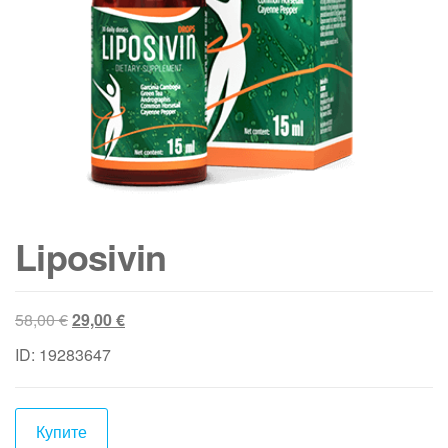
Liposivin
Original
Текущата
58,00
€
29,00
€
price
цена
ID: 19283647
was:
е:
58,00 €.
29,00 €.
Купите