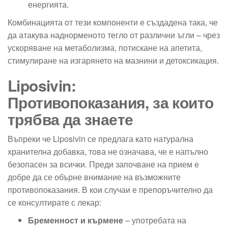
енергията.
Комбинацията от тези компоненти е създадена така, че
да атакува наднорменото тегло от различни ъгли – чрез
ускоряване на метаболизма, потискане на апетита,
стимулиране на изгарянето на мазнини и детоксикация.
Liposivin:
Противопоказания, за които
трябва да знаете
Въпреки че Liposivin се предлага като натурална
хранителна добавка, това не означава, че е напълно
безопасен за всички. Преди започване на прием е
добре да се обърне внимание на възможните
противопоказания. В кои случаи е препоръчително да
се консултирате с лекар:
Бременност и кърмене
– употребата на