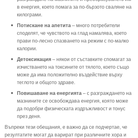
в енергия, което помага за по-бързото сваляне на
килограми.
Потискане на апетита
– много потребители
споделят, че чувството на глад намалява, което
прави по-лесно спазването на режим с по-малко
калории.
Детоксикация
– някои от съставките спомагат за
изчистването на токсините от тялото, което също
може да има положително въздействие върху
теглото и общото здраве.
Повишаване на енергията
– с разграждането на
мазнините се освобождава енергия, която може
да подобри физическата издръжливост и тонус
през деня.
Въпреки тези обещания, е важно да се подчертае, че
резултатите могат да варират при различните хора и