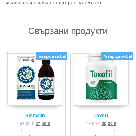
здравословен начин за контрол на теглото.
Свързани продукти
Разпродажба!
Разпродажба!
Stomalin
Toxofil
Original
Текущата
Original
Текущата
54,00
€
78,00
€
27,00
€
20,00
€
price
цена
price
цена
was:
е:
was:
е: