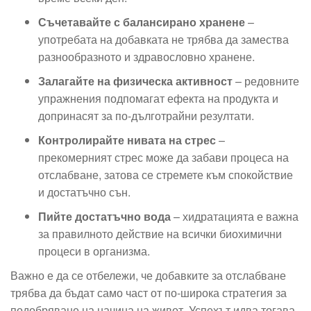
Съчетавайте с балансирано хранене
–
употребата на добавката не трябва да замества
разнообразното и здравословно хранене.
Залагайте на физическа активност
– редовните
упражнения подпомагат ефекта на продукта и
допринасят за по-дълготрайни резултати.
Контролирайте нивата на стрес
–
прекомерният стрес може да забави процеса на
отслабване, затова се стремете към спокойствие
и достатъчно сън.
Пийте достатъчно вода
– хидратацията е важна
за правилното действие на всички биохимични
процеси в организма.
Важно е да се отбележи, че добавките за отслабване
трябва да бъдат само част от по-широка стратегия за
подобряване на начина на живот. Успехът идва тогава,