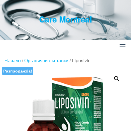
Skip
to
Care Montreal
the
content
Търсене
за:
Начало
/
Органични съставки
/ Liposivin
Разпродажба!