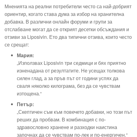
Мненията на реални потребители често са най-добрият
ориентир, когато става дума за избор на хранителна
добавка. В различни онлайн форуми и групи за
отслабване могат да се открият десетки обсъждания и
отзиви за Liposivin. Ето два типични отзива, които често
се срещат:
Мария:
„Използвах Liposivin три седмици и бях приятно
изненадана от резултатите. Не усещах толкова
силен глад, а за пръв път от години успях да
сваля няколко килограма, без да се чувствам
изтощена.“
Петър:
„Скептичен съм към повечето добавки, но този път
реших да пробвам. В комбинация с по-
здравословно хранене и разходки наистина
започнах да се чувствам по-лек и по-енергичен.“