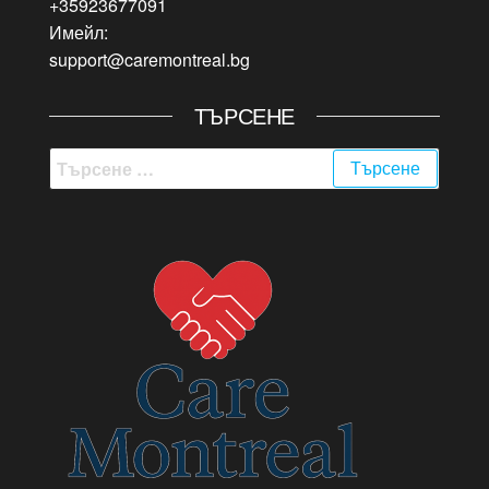
+35923677091
Имейл:
support@caremontreal.bg
ТЪРСЕНЕ
Търсене
за: