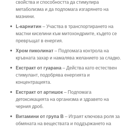
свойства и способността да стимулира
метаболизма и да подпомага изгарянето на
мазнини.
L-карнитин
– Участва в транспортирането на
мастни киселини към митохондриите, където се
превръщат в енергия.
Хром пиколинат
– Подпомага контрола на
кръвната захар и намалява желанието за сладко.
Екстракт от гуарана
– Действа като естествен
стимулант, подобрява енергията и
концентрацията.
Екстракт от артишок
– Подпомага
детоксикацията на организма и здравето на
черния дроб.
Витамини от група В
– Играят ключова роля за
обмяната на веществата и поддържането на