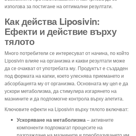
използва за постигане на оптимални резултати.
Как действа Liposivin:
Ефекти и действие върху
тялото
Много потребители се интересуват от начина, по който
Liposivin влияе на организма и какви резултати може
да се очакват от употребата му. Продуктът е създаден
под формата на капки, което улеснява приемането и
абсорбацията му от организма. Основната му цел е да
ускори метаболизма, да стимулира изгарянето на
мазнините и да подпомогне контрола върху апетита.
Ключовите ефекти на Liposivin върху тялото включват:
Ускоряване на метаболизма
– активните
компоненти подпомагат процесите на
разграждане на мазнините и преобразуването им