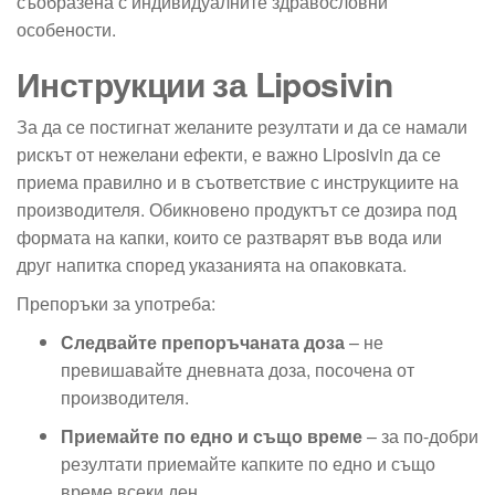
съобразена с индивидуалните здравословни
особености.
Инструкции за Liposivin
За да се постигнат желаните резултати и да се намали
рискът от нежелани ефекти, е важно Liposivin да се
приема правилно и в съответствие с инструкциите на
производителя. Обикновено продуктът се дозира под
формата на капки, които се разтварят във вода или
друг напитка според указанията на опаковката.
Препоръки за употреба:
Следвайте препоръчаната доза
– не
превишавайте дневната доза, посочена от
производителя.
Приемайте по едно и също време
– за по-добри
резултати приемайте капките по едно и също
време всеки ден.