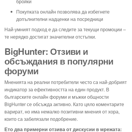
бройки
Покупката онлайн позволява да избегнете
допълнителни надценки на посредници
Най-умният подход е да следите за текущи промоции –
те нерядко достигат значителни отстъпки.
BigHunter: Отзиви и
обсъждания в популярни
форуми
Мненията на реални потребители често са най-добрият
индикатор за ефективността на един продукт. В
българските онлайн форуми и мъжки общности
BigHunter се обсъжда активно. Като цяло коментарите
варират, но има немалко позитивни мнения от хора,
които са забелязали подобрение.
Ето два примерни отзива от дискусии в мрежата: