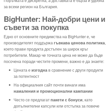
Поръчката е дискретна, а доставката е бърза и удобна
за всеки регион на България.
BigHunter: Най-добри цени и
съвети за покупка
Едно от основните предимства на BigHunter е, че
производителят поддържа
гъвкава ценова политика
,
което прави продукта достъпен за широк кръг
потребители. Макар че точната цена не може да бъде
посочена поради честите промени, важно е да знаете:
Цената е
изгодна
в сравнение с други продукти
за потентност
На официалния сайт почти винаги има
намаления и промоционални кампании
Често се предлагат
пакети с бонуси
, като
допълнителни капсули или отстъпка за повече