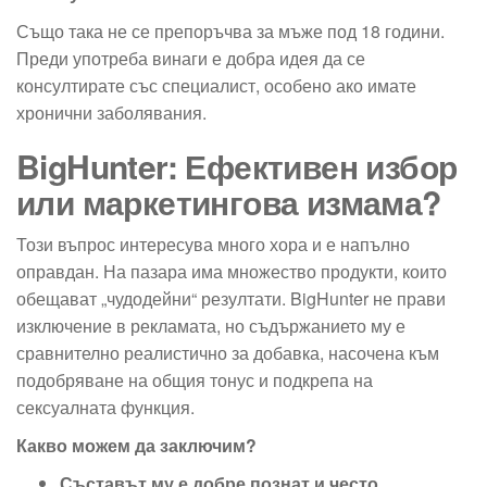
Също така не се препоръчва за мъже под 18 години.
Преди употреба винаги е добра идея да се
консултирате със специалист, особено ако имате
хронични заболявания.
BigHunter: Ефективен избор
или маркетингова измама?
Този въпрос интересува много хора и е напълно
оправдан. На пазара има множество продукти, които
обещават „чудодейни“ резултати. BigHunter не прави
изключение в рекламата, но съдържанието му е
сравнително реалистично за добавка, насочена към
подобряване на общия тонус и подкрепа на
сексуалната функция.
Какво можем да заключим?
Съставът му е добре познат и често