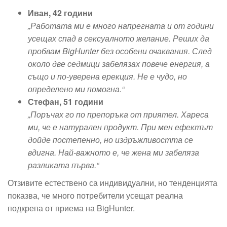
Иван, 42 години
„Работата ми е много напрегната и от години
усещах спад в сексуалното желание. Реших да
пробвам BigHunter без особени очаквания. След
около две седмици забелязах повече енергия, а
също и по-уверена ерекция. Не е чудо, но
определено ми помогна.“
Стефан, 51 години
„Поръчах го по препоръка от приятел. Хареса
ми, че е натурален продукт. При мен ефектът
дойде постепенно, но издръжливостта се
вдигна. Най-важното е, че жена ми забеляза
разликата първа.“
Отзивите естествено са индивидуални, но тенденцията
показва, че много потребители усещат реална
подкрепа от приема на BigHunter.