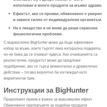
използван в много продукти за мъжко здраве.
Ефектът, ако се прояви, обикновено е умерен
и зависи силно от индивидуалния организъм.
Не е лекарство и не може да реши сериозни
физиологични проблеми.
Следователно BigHunter може да бъде ефективен
избор за мъже, които търсят лека натурална подкрепа,
но не бива да се очакват чудеса. Ако очакванията са
реалистични, продуктът може да предложи
подобрение; ако се търси моментално и драматично
действие – тогава вероятно би изглеждал като
маркетингов трик.
Инструкции за BigHunter
Правилният прием е важен за максимален ефект.
Обикновено препоръките за подобни продукти