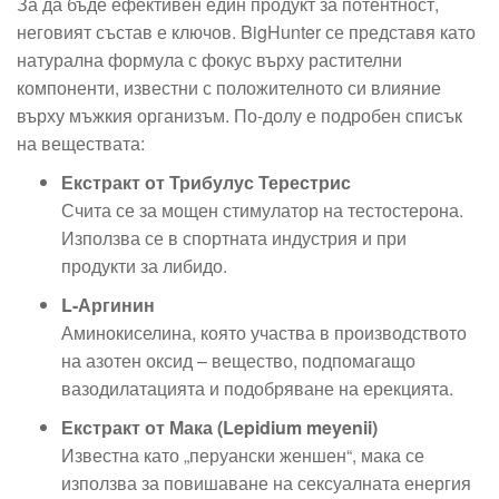
За да бъде ефективен един продукт за потентност,
неговият състав е ключов. BigHunter се представя като
натурална формула с фокус върху растителни
компоненти, известни с положителното си влияние
върху мъжкия организъм. По-долу е подробен списък
на веществата:
Екстракт от Трибулус Терестрис
Счита се за мощен стимулатор на тестостерона.
Използва се в спортната индустрия и при
продукти за либидо.
L-Аргинин
Аминокиселина, която участва в производството
на азотен оксид – вещество, подпомагащо
вазодилатацията и подобряване на ерекцията.
Екстракт от Мака (Lepidium meyenii)
Известна като „перуански женшен“, мака се
използва за повишаване на сексуалната енергия