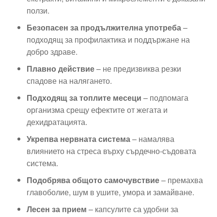
ползи.
Безопасен за продължителна употреба
–
подходящ за профилактика и поддържане на
добро здраве.
Плавно действие
– не предизвиква резки
спадове на налягането.
Подходящ за топлите месеци
– подпомага
организма срещу ефектите от жегата и
дехидратацията.
Укрепва нервната система
– намалява
влиянието на стреса върху сърдечно-съдовата
система.
Подобрява общото самочувствие
– премахва
главоболие, шум в ушите, умора и замайване.
Лесен за прием
– капсулите са удобни за