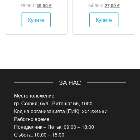
Original
Текущата
Original
Текущата
78,00
€
54,00
€
39,00
€
27,00
€
price
цена
price
цена
was:
е:
was:
е:
Купите
Купите
78,00 €.
39,00 €.
54,00 €.
27,00 €.
ЗА НАС
Местоположение:
гр. София, бул. „Витоша“ 55, 1000
Код на организацията (ЕИК): 201234567
Работно време:
Понеделник – Петък: 09:00 – 18:00
Събота: 10:00 – 15:00