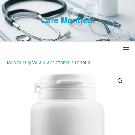
Skip
to
Care Montreal
the
content
Търсене
за:
Начало
/
Органични съставки
/ Tonerin