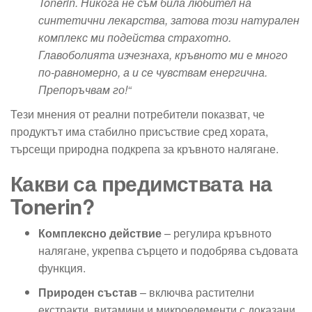
Tonerin. Никога не съм била любител на
синтетични лекарства, затова този натурален
комплекс ми подейства страхотно.
Главоболията изчезнаха, кръвното ми е много
по-равномерно, а и се чувствам енергична.
Препоръчвам го!“
Тези мнения от реални потребители показват, че
продуктът има стабилно присъствие сред хората,
търсещи природна подкрепа за кръвното налягане.
Какви са предимствата на
Tonerin?
Комплексно действие
– регулира кръвното
налягане, укрепва сърцето и подобрява съдовата
функция.
Природен състав
– включва растителни
екстракти, витамини и микроелементи с доказани