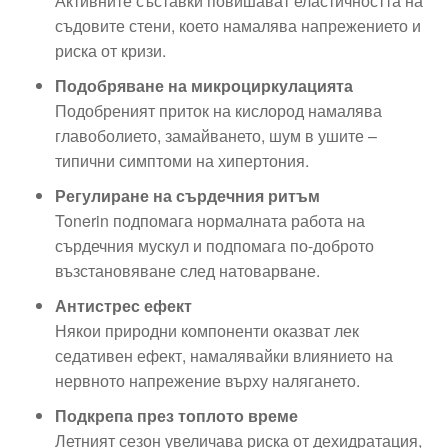
Активните съставки повишават еластичността на
съдовите стени, което намалява напрежението и
риска от кризи.
Подобряване на микроциркулацията
Подобреният приток на кислород намалява
главоболието, замайването, шум в ушите –
типични симптоми на хипертония.
Регулиране на сърдечния ритъм
Tonerin подпомага нормалната работа на
сърдечния мускул и подпомага по-доброто
възстановяване след натоварване.
Антистрес ефект
Някои природни компоненти оказват лек
седативен ефект, намалявайки влиянието на
нервното напрежение върху налягането.
Подкрепа през топлото време
Летният сезон увеличава риска от дехидратация,