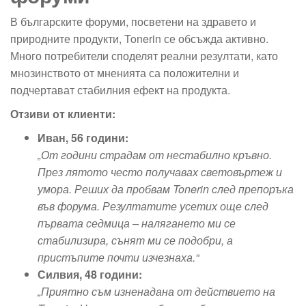
В българските форуми, посветени на здравето и
природните продукти, Tonerin се обсъжда активно.
Много потребители споделят реални резултати, като
мнозинството от мненията са положителни и
подчертават стабилния ефект на продукта.
Отзиви от клиенти:
Иван, 56 години:
„От години страдам от нестабилно кръвно.
През лятото често получавах световъртеж и
умора. Реших да пробвам Tonerin след препоръка
във форума. Резултатите усетих още след
първата седмица – налягането ми се
стабилизира, сънят ми се подобри, а
пристъпите почти изчезнаха.“
Силвия, 48 години:
„Приятно съм изненадана от действието на