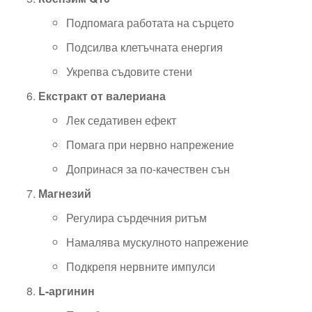
Подпомага работата на сърцето
Подсилва клетъчната енергия
Укрепва съдовите стени
Екстракт от валериана
Лек седативен ефект
Помага при нервно напрежение
Допринася за по-качествен сън
Магнезий
Регулира сърдечния ритъм
Намалява мускулното напрежение
Подкрепя нервните импулси
L-аргинин