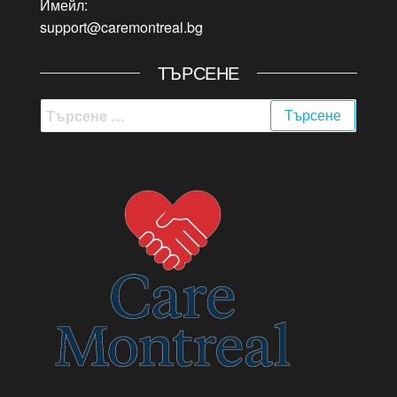
Имейл:
support@caremontreal.bg
ТЪРСЕНЕ
Търсене
за: