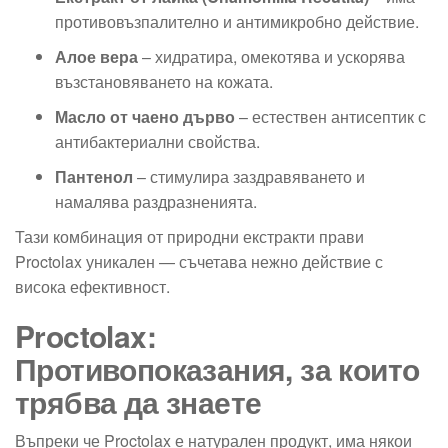
противовъзпалително и антимикробно действие.
Алое вера
– хидратира, омекотява и ускорява
възстановяването на кожата.
Масло от чаено дърво
– естествен антисептик с
антибактериални свойства.
Пантенол
– стимулира заздравяването и
намалява раздразненията.
Тази комбинация от природни екстракти прави
Proctolax уникален — съчетава нежно действие с
висока ефективност.
Proctolax:
Противопоказания, за които
трябва да знаете
Въпреки че Proctolax е натурален продукт, има някои