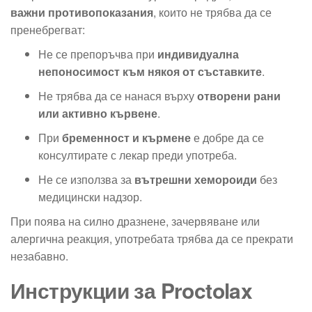
важни противопоказания
, които не трябва да се
пренебрегват:
Не се препоръчва при
индивидуална
непоносимост към някоя от съставките
.
Не трябва да се нанася върху
отворени рани
или активно кървене
.
При
бременност и кърмене
е добре да се
консултирате с лекар преди употреба.
Не се използва за
вътрешни хемороиди
без
медицински надзор.
При поява на силно дразнене, зачервяване или
алергична реакция, употребата трябва да се прекрати
незабавно.
Инструкции за Proctolax