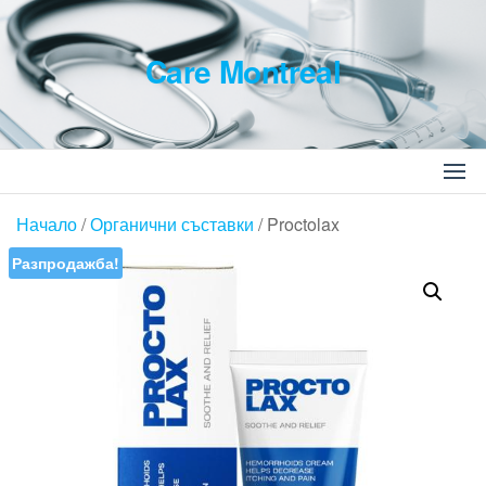
Skip
to
Care Montreal
the
content
Търсене
за:
Начало
/
Органични съставки
/ Proctolax
Разпродажба!