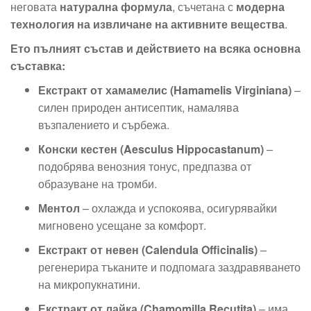
неговата
натурална формула
, съчетана с
модерна
технология на извличане на активните вещества
.
Ето пълният състав и действието на всяка основна
съставка:
Екстракт от хамамелис (Hamamelis Virginiana)
–
силен природен антисептик, намалява
възпалението и сърбежа.
Конски кестен (Aesculus Hippocastanum)
–
подобрява венозния тонус, предпазва от
образуване на тромби.
Ментол
– охлажда и успокоява, осигурявайки
мигновено усещане за комфорт.
Екстракт от невен (Calendula Officinalis)
–
регенерира тъканите и подпомага заздравяването
на микропукнатини.
Екстракт от лайка (Chamomilla Recutita)
– има