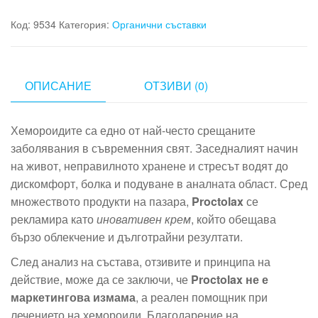
Код:
9534
Категория:
Органични съставки
ОПИСАНИЕ
ОТЗИВИ (0)
Хемороидите са едно от най-често срещаните
заболявания в съвременния свят. Заседналият начин
на живот, неправилното хранене и стресът водят до
дискомфорт, болка и подуване в аналната област. Сред
множеството продукти на пазара,
Proctolax
се
рекламира като
иновативен крем
, който обещава
бързо облекчение и дълготрайни резултати.
След анализ на състава, отзивите и принципа на
действие, може да се заключи, че
Proctolax не е
маркетингова измама
, а реален помощник при
лечението на хемороиди. Благодарение на