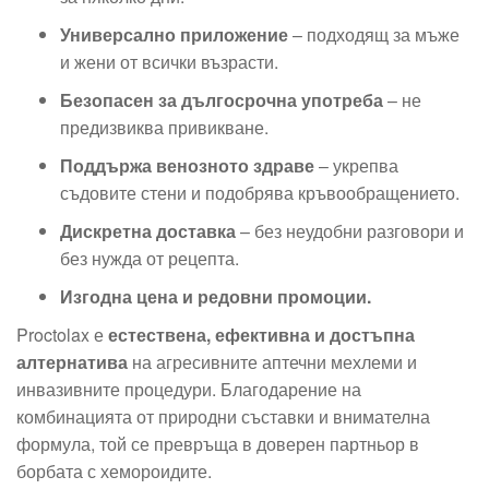
Универсално приложение
– подходящ за мъже
и жени от всички възрасти.
Безопасен за дългосрочна употреба
– не
предизвиква привикване.
Поддържа венозното здраве
– укрепва
съдовите стени и подобрява кръвообращението.
Дискретна доставка
– без неудобни разговори и
без нужда от рецепта.
Изгодна цена и редовни промоции.
Proctolax е
естествена, ефективна и достъпна
алтернатива
на агресивните аптечни мехлеми и
инвазивните процедури. Благодарение на
комбинацията от природни съставки и внимателна
формула, той се превръща в доверен партньор в
борбата с хемороидите.