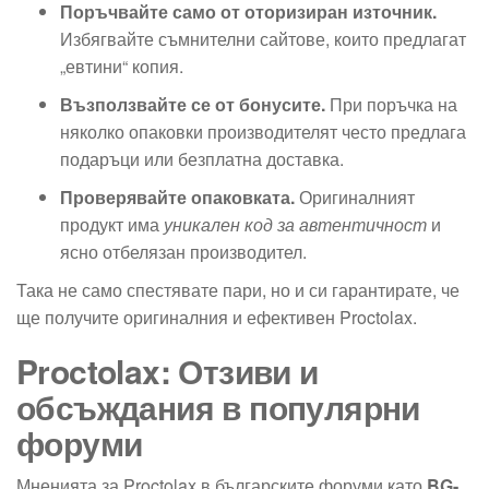
Поръчвайте само от оторизиран източник.
Избягвайте съмнителни сайтове, които предлагат
„евтини“ копия.
Възползвайте се от бонусите.
При поръчка на
няколко опаковки производителят често предлага
подаръци или безплатна доставка.
Проверявайте опаковката.
Оригиналният
продукт има
уникален код за автентичност
и
ясно отбелязан производител.
Така не само спестявате пари, но и си гарантирате, че
ще получите оригиналния и ефективен Proctolax.
Proctolax: Отзиви и
обсъждания в популярни
форуми
Мненията за Proctolax в българските форуми като
BG-