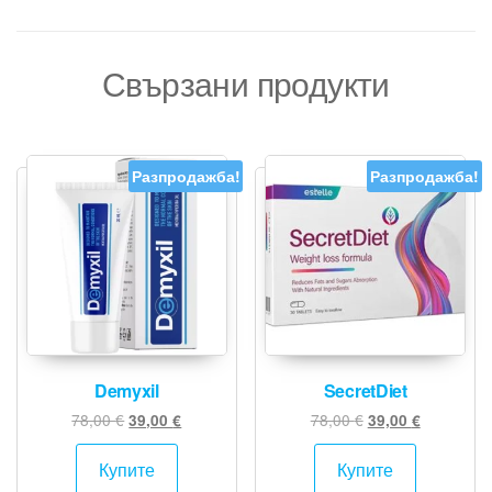
Свързани продукти
Разпродажба!
Разпродажба!
Demyxil
SecretDiet
Original
Текущата
Original
Текущата
78,00
€
78,00
€
39,00
€
39,00
€
price
цена
price
цена
was:
е:
was:
е:
Купите
Купите
78,00 €.
39,00 €.
78,00 €.
39,00 €.