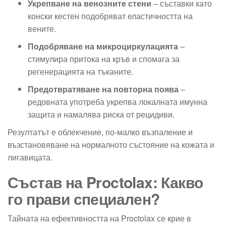
Укрепване на венозните стени
– съставки като
конски кестен подобряват еластичността на
вените.
Подобряване на микроциркулацията
–
стимулира притока на кръв и спомага за
регенерацията на тъканите.
Предотвратяване на повторна поява
–
редовната употреба укрепва локалната имунна
защита и намалява риска от рецидиви.
Резултатът е облекчение, по-малко възпаление и
възстановяване на нормалното състояние на кожата и
лигавицата.
Състав на Proctolax: Какво
го прави специален?
Тайната на ефективността на Proctolax се крие в