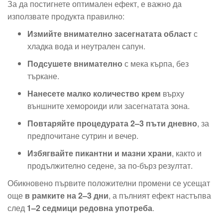
За да постигнете оптимален ефект, е важно да
използвате продукта правилно:
Измийте внимателно засегнатата област
с
хладка вода и неутрален сапун.
Подсушете внимателно
с мека кърпа, без
търкане.
Нанесете малко количество крем
върху
външните хемороиди или засегнатата зона.
Повтаряйте процедурата 2–3 пъти дневно
, за
предпочитане сутрин и вечер.
Избягвайте пикантни и мазни храни
, както и
продължително седене, за по-бърз резултат.
Обикновено първите положителни промени се усещат
още
в рамките на 2–3 дни
, а пълният ефект настъпва
след
1–2 седмици редовна употреба
.