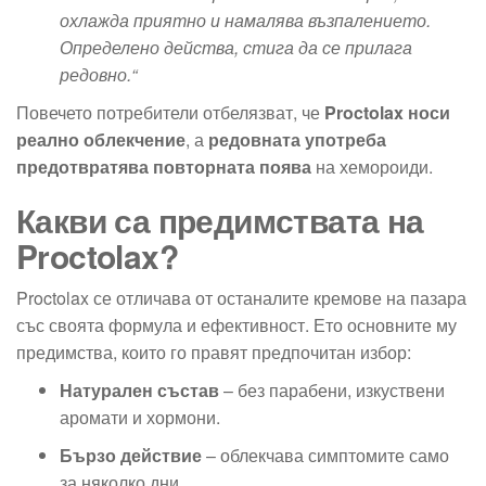
охлажда приятно и намалява възпалението.
Определено действа, стига да се прилага
редовно.“
Повечето потребители отбелязват, че
Proctolax носи
реално облекчение
, а
редовната употреба
предотвратява повторната поява
на хемороиди.
Какви са предимствата на
Proctolax?
Proctolax се отличава от останалите кремове на пазара
със своята формула и ефективност. Ето основните му
предимства, които го правят предпочитан избор:
Натурален състав
– без парабени, изкуствени
аромати и хормони.
Бързо действие
– облекчава симптомите само
за няколко дни.