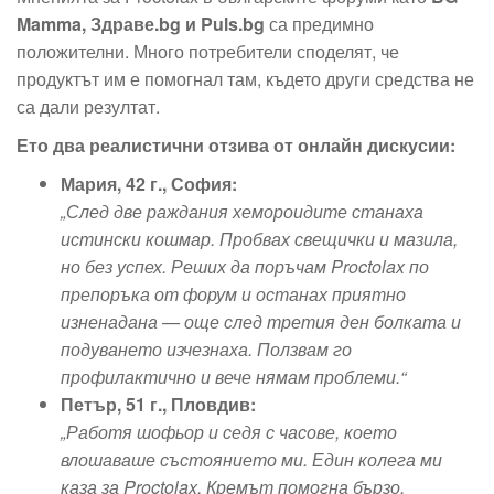
Mamma, Здраве.bg и Puls.bg
са предимно
положителни. Много потребители споделят, че
продуктът им е помогнал там, където други средства не
са дали резултат.
Ето два реалистични отзива от онлайн дискусии:
Мария, 42 г., София:
„След две раждания хемороидите станаха
истински кошмар. Пробвах свещички и мазила,
но без успех. Реших да поръчам Proctolax по
препоръка от форум и останах приятно
изненадана — още след третия ден болката и
подуването изчезнаха. Ползвам го
профилактично и вече нямам проблеми.“
Петър, 51 г., Пловдив:
„Работя шофьор и седя с часове, което
влошаваше състоянието ми. Един колега ми
каза за Proctolax. Кремът помогна бързо,