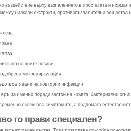
но въздействие върху възпалението в простатата и нормали
 между билкови екстракти, противовъзпалителни вещества 
 жлеза
иране
ия таз
ючително нощните позиви
подобрена микроциркулация
предотвратяване на повторни инфекции
е връща именно поради застой на кръвта, бактериални огни
 временно облекчава симптомите, а подпомага естествените
кво го прави специален?
овият натурален състав. Това позволява по-добра поносим