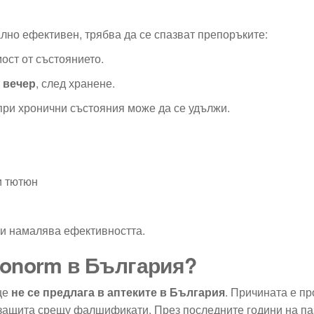
ално ефективен, трябва да се спазват препоръките:
мост от състоянието.
 вечер
, след хранене.
 при хронични състояния може да се удължи.
и тютюн
ли намалява ефективността.
stonorm в България?
ще
не се предлага в аптеките в България
. Причината е пр
и защита срещу фалшификати. През последните години на п