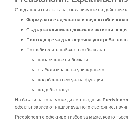
След анализ на състава, механизмите на действие и
Формулата е адекватна и научно обоснова
Съдържа клинично доказани активни веще
Подходящ е за дългосрочна употреба
, коет
Потребителите най-често отбелязват:
намаляване на болката
стабилизиране на уринирането
подобрена сексуална функция
по-добър тонус
На базата на това може да се твърди, че
Predstonor
ефектът зависи от индивидуалното състояние, начин
Predstonorm е ефективен избор за мъже, които търс