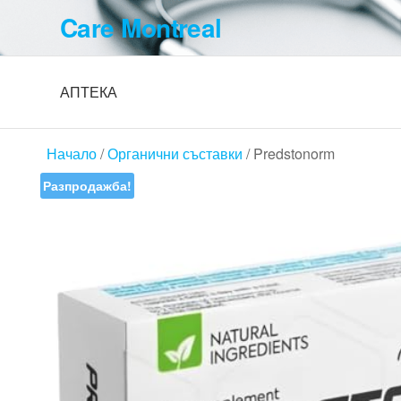
Skip
Care Montreal
to
the
content
АПТЕКА
Начало
/
Органични съставки
/ Predstonorm
Разпродажба!