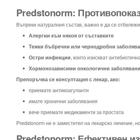
Predstonorm: Противопоказ
Въпреки натуралния състав, важно е да се отбележи
Алергии към някоя от съставките
Тежки бъбречни или чернодробни заболяв
Остри инфекции
, които изискват антибиотичн
Хормонозависими онкологични заболяван
Препоръчва се консултация с лекар, ако:
приемате антикоагуланти
имате хронични заболявания
вече приемате медикаменти за простата
Predstonorm не е заместител на лекарско лечение, 
Predstonorm: Ефективен и