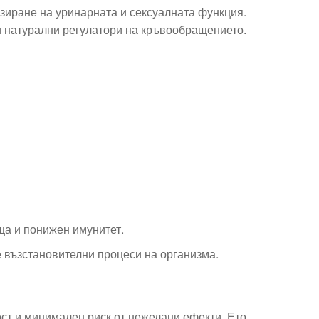
зиране на уринарната и сексуалната функция.
и натурални регулатори на кръвообращението.
ща и понижен имунитет.
 възстановителни процеси на организма.
ост и минимален риск от нежелани ефекти. Ето