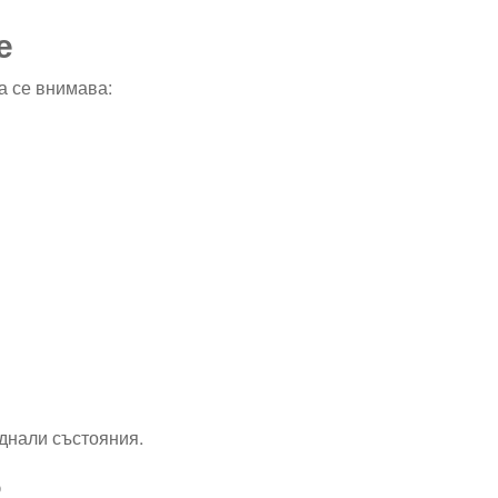
е
да се внимава:
еднали състояния.
?