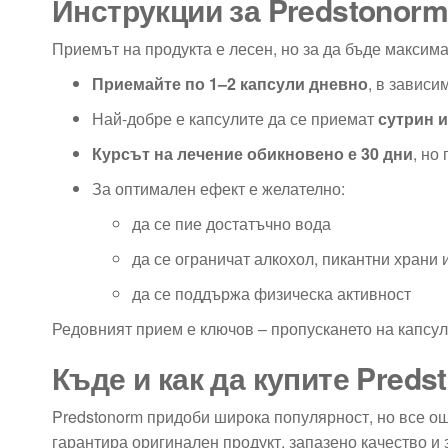
Инструкции за Predstonorm
Приемът на продукта е лесен, но за да бъде максим
Приемайте по 1–2 капсули дневно
, в зависи
Най-добре е капсулите да се приемат
сутрин и
Курсът на лечение обикновено е 30 дни
, но
За оптимален ефект е желателно:
да се пие достатъчно вода
да се ограничат алкохол, пикантни храни 
да се поддържа физическа активност
Редовният прием е ключов – пропускането на капсу
Къде и как да купите Pred
Predstonorm придоби широка популярност, но все о
гарантира оригинален продукт, запазено качество 