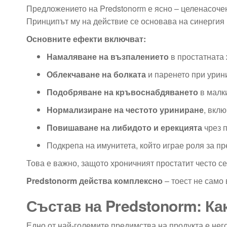
Предложението на Predstonorm е ясно – целенасоче
Принципът му на действие се основава на синергия
Основните ефекти включват:
Намаляване на възпалението
в простатната
Облекчаване на болката
и паренето при урин
Подобряване на кръвоснабдяването
в малк
Нормализиране на честото уриниране
, вкл
Повишаване на либидото и ерекцията
чрез 
Подкрепа на имунитета, който играе роля за 
Това е важно, защото хроничният простатит често с
Predstonorm действа комплексно
– тоест не само
Състав на Predstonorm: Ка
Едно от най-големите предимства на продукта е нег