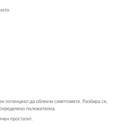
ното:
лен потенциал да облекчи симптомите. Разбира се,
 определено положителна.
ичен простатит.