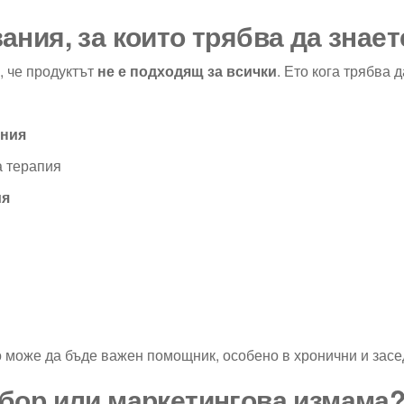
ания, за които трябва да знает
, че продуктът
не е подходящ за всички
. Ето кога трябва 
ания
а терапия
ия
но може да бъде важен помощник, особено в хронични и зас
збор или маркетингова измама