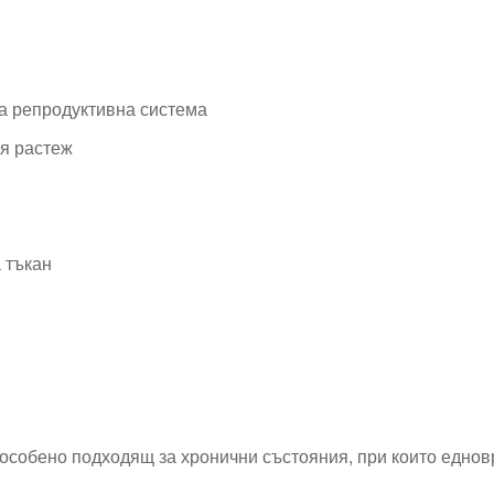
а репродуктивна система
ия растеж
 тъкан
 особено подходящ за хронични състояния, при които едно