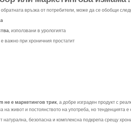
 обратната връзка от потребители, може да се обобщи след
на
ства
, използвани в урологията
о е важно при хроничния простатит
m не е маркетингов трик
, а добре изграден продукт с реа
а на живот и постоянството на употреба, но тенденцията е
ят натурална, безопасна и комплексна подкрепа срещу хрон