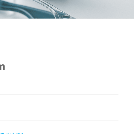
m
ни съставки