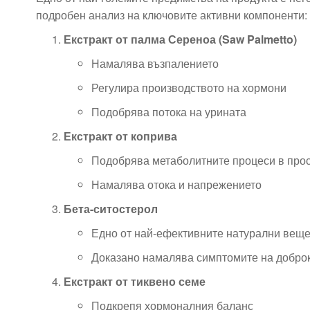
подробен анализ на ключовите активни компоненти:
Екстракт от палма Сереноа (Saw Palmetto)
Намалява възпалението
Регулира производството на хормони
Подобрява потока на урината
Екстракт от коприва
Подобрява метаболитните процеси в про
Намалява отока и напрежението
Бета-ситостерол
Едно от най-ефективните натурални веще
Доказано намалява симптомите на добро
Екстракт от тиквено семе
Подкрепя хормоналния баланс