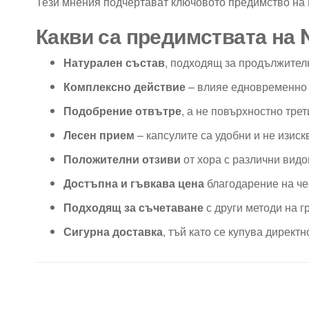
Тези мнения подчертават ключовото предимство на 
Какви са предимствата на
Натурален състав
, подходящ за продължителн
Комплексно действие
– влияе едновременно 
Подобрение отвътре
, а не повърхностно тре
Лесен прием
– капсулите са удобни и не изиск
Положителни отзиви
от хора с различни видо
Достъпна и гъвкава цена
благодарение на че
Подходящ за съчетаване
с други методи на г
Сигурна доставка
, тъй като се купува дирек