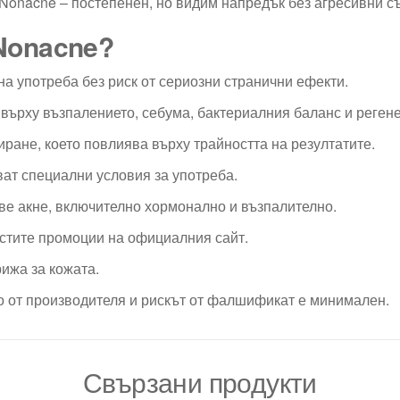
Nonacne – постепенен, но видим напредък без агресивни съ
 Nonacne?
а употреба без риск от сериозни странични ефекти.
върху възпалението, себума, бактериалния баланс и реген
тиране, което повлиява върху трайността на резултатите.
ват специални условия за употреба.
ве акне, включително хормонално и възпалително.
стите промоции на официалния сайт.
рижа за кожата.
тно от производителя и рискът от фалшификат е минимален.
Свързани продукти