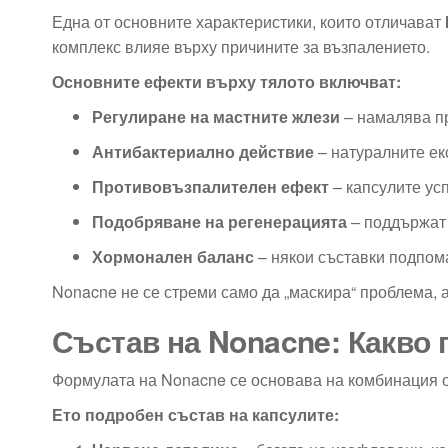
Една от основните характеристики, които отличават
комплекс влияе върху причините за възпалението.
Основните ефекти върху тялото включват:
Регулиране на мастните жлези
– намалява пр
Антибактериално действие
– натуралните ек
Противовъзпалителен ефект
– капсулите ус
Подобряване на регенерацията
– поддържат 
Хормонален баланс
– някои съставки подпома
Nonacne не се стреми само да „маскира“ проблема, 
Състав на Nonacne: Какво 
Формулата на Nonacne се основава на комбинация от
Ето подробен състав на капсулите: