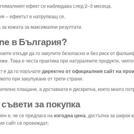
оптималният ефект се наблюдава след 2–3 месеца.
я – ефектът е натрупващ се.
 за кожата за максимални резултати.
cne в България?
наете откъде да го закупите безопасно и без риск от фалши
ежи. Това е честа практика при натуралните продукти, чият
т е да го поръчате
директно от официалния сайт на про
кото при закупуване от трети страни.
ително плащане, а доставката е дискретна, което много пот
 съвети за покупка
ен е, че се предлага на
изгодна цена
, достъпна за широк 
ия сайт се провеждат: