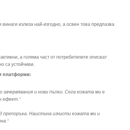
 винаги излиза най-изгодно, а освен това предпазва
ктивни, а голяма част от потребителите описват
но са устойчиви.
ни платформи:
 зачервявания и нови пъпки. Сега кожата ми е
н ефект.“
ед препоръка. Наистина изчисти кожата ми и
на.“