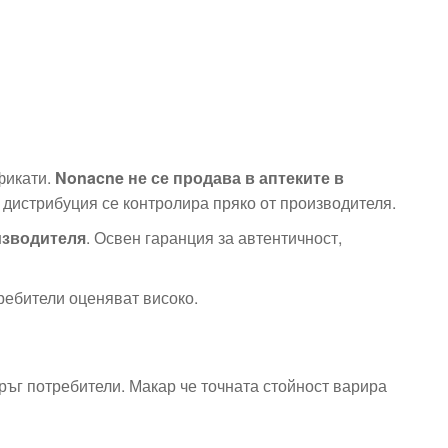
фикати.
Nonacne не се продава в аптеките в
о дистрибуция се контролира пряко от производителя.
изводителя
. Освен гаранция за автентичност,
ребители оценяват високо.
кръг потребители. Макар че точната стойност варира