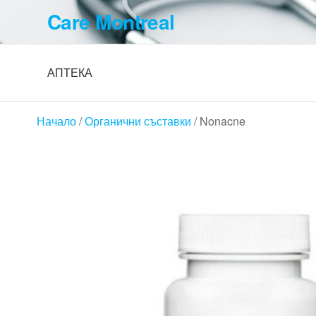
Skip
Care Montreal
to
the
content
АПТЕКА
Начало
/
Органични съставки
/ Nonacne