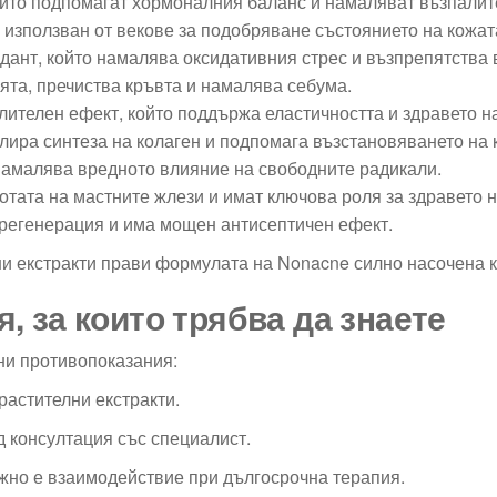
оито подпомагат хормоналния баланс и намаляват възпалит
 използван от векове за подобряване състоянието на кожат
дант, който намалява оксидативния стрес и възпрепятства 
ята, пречиства кръвта и намалява себума.
ителен ефект, който поддържа еластичността и здравето на
лира синтеза на колаген и подпомага възстановяването на 
намалява вредното влияние на свободните радикали.
отата на мастните жлези и имат ключова роля за здравето н
 регенерация и има мощен антисептичен ефект.
ни екстракти прави формулата на Nonacne силно насочена 
, за които трябва да знаете
ни противопоказания:
растителни екстракти.
д консултация със специалист.
жно е взаимодействие при дългосрочна терапия.