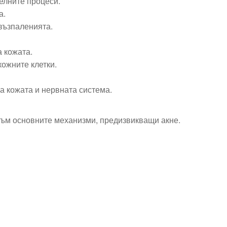
елните процеси.
а.
възпаленията.
 кожата.
кожните клетки.
а кожата и нервната система.
към основните механизми, предизвикващи акне.