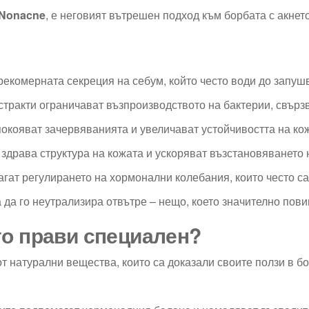
Nonacne
, е неговият вътрешен подход към борбата с акнет
екомерната секреция на себум, който често води до запуш
стракти ограничават възпроизводството на бактерии, свърз
покояват зачервяванията и увеличават устойчивостта на ко
здрава структура на кожата и ускоряват възстановяването 
гат регулирането на хормонални колебания, които често са
а да го неутрализира отвътре – нещо, което значително пов
го прави специален?
 натурални вещества, които са доказали своите ползи в бо