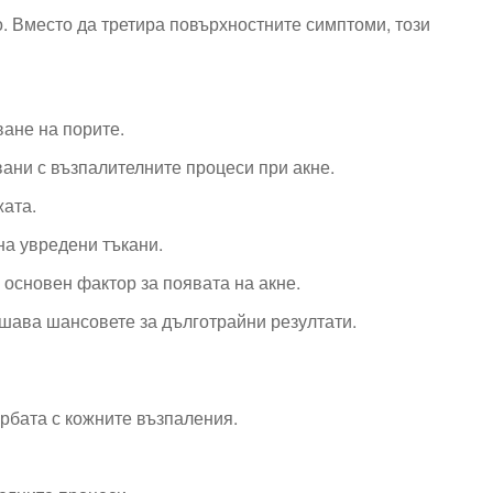
о. Вместо да третира повърхностните симптоми, този
ване на порите.
вани с възпалителните процеси при акне.
жата.
на увредени тъкани.
 основен фактор за появата на акне.
ишава шансовете за дълготрайни резултати.
рбата с кожните възпаления.