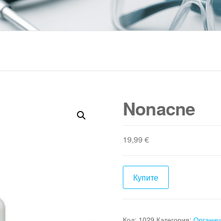
Търсене
за:
Nonacne
19,99
€
Купите
Код:
1029
Категория:
Органич