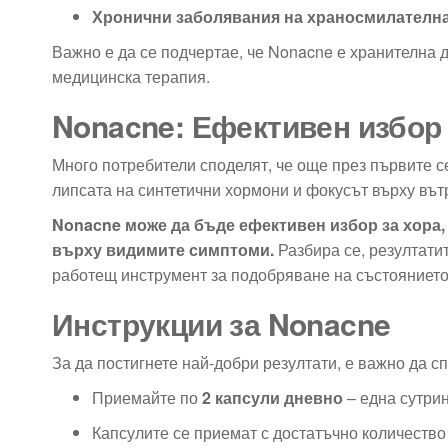
Хронични заболявания на храносмилателна
Важно е да се подчертае, че Nonacne е хранителна д
медицинска терапия.
Nonacne: Ефективен избор
Много потребители споделят, че още през първите с
липсата на синтетични хормони и фокусът върху вът
Nonacne може да бъде ефективен избор за хора,
върху видимите симптоми.
Разбира се, резултатит
работещ инструмент за подобряване на състоянието
Инструкции за Nonacne
За да постигнете най-добри резултати, е важно да с
Приемайте по
2 капсули дневно
– една сутрин
Капсулите се приемат с достатъчно количество