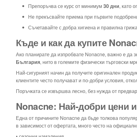
Препоръчва се курс от минимум
30 дни
, като 
Не прекъсвайте приема при първите подобрени
Съчетавайте с добра хигиена и правилна грижа
Къде и как да купите Nona
Ако планирате да изпробвате Nonacne, важно е да з
България
, нито в големите физически търговски мр
Най-сигурният начин да получите оригинален продук
клиентите често получават и по-добри условия, откол
Поръчката се извършва лесно, без нужда от предвар
Nonacne: Най-добри цени и
Една от причините Nonacne да бъде толкова популяр
в зависимост от офертата, много често на официалн
• сезонни намаления