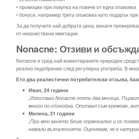
• промоции при покупка на повече от една опаковка
• бонуси, например трета опаковка като подарък при
За да получите най-добрата цена, винаги проверявай
от некачествени имитации.
Nonacne: Отзиви и обсъжд
Nonacne е сред най-коментираните природни средств
реално подобрение след регулярна употреба. В много
Ето два реалистични потребителски отзыва, ба
Иван, 24 години
„Използвах Nonacne почти два месеца. Първит
много по-спокойна. Опитвал съм кремове, ант
Милена, 31 години
„При мен акнето беше хормонално и се появя
намали възпаленията. Оценявам, че е натура