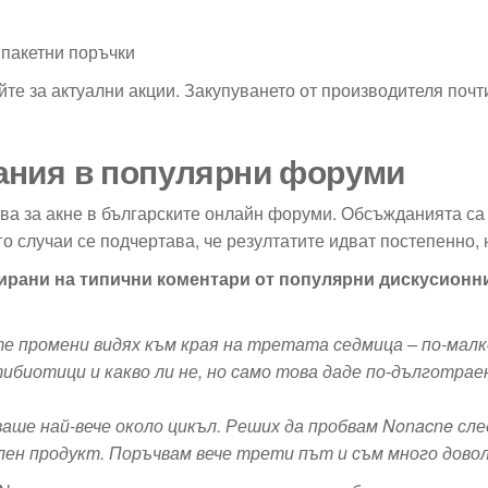
 пакетни поръчки
те за актуални акции. Закупуването от производителя почти
ания в популярни форуми
а за акне в българските онлайн форуми. Обсъжданията са а
 случаи се подчертава, че резултатите идват постепенно, 
зирани на типични коментари от популярни дискусион
е промени видях към края на третата седмица – по-малко
ибиотици и какво ли не, но само това даде по-дълготрае
ваше най-вече около цикъл. Реших да пробвам Nonacne сл
лен продукт. Поръчвам вече трети път и съм много довол