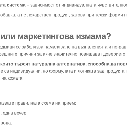
та система
– зависимост от индивидуалната чувствителнос
обавка, а не лекарствен продукт, затова при тежки форми н
 или маркетингова измама?
едмици се забелязва намаляване на възпаленията и по-рав
решните причини за акне значително повишават доверието 
 които търсят натурална алтернатива, способна да пов
е са индивидуални, но формулата и логиката зад продукта по
 на кожата.
пазвате правилната схема на прием:
, една вечер.
 вода.