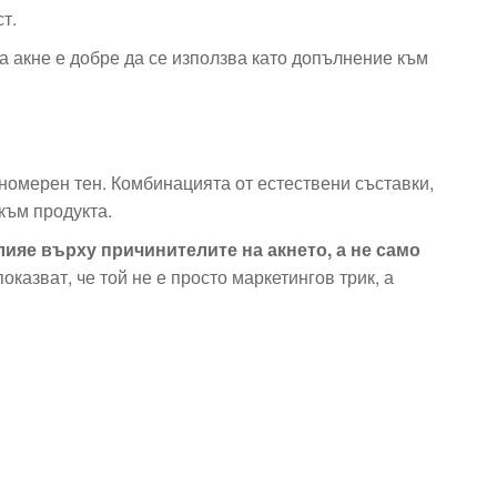
т.
а акне е добре да се използва като допълнение към
номерен тен. Комбинацията от естествени съставки,
към продукта.
лияе върху причинителите на акнето, а не само
казват, че той не е просто маркетингов трик, а