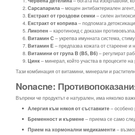
Червена детелина
– богата на изофлавони, к
Сарсапарила
– мощен антибактериален агент,
Екстракт от гроздови семки
– силен антиокси
Екстракт от коприва
– подпомага детоксикаци
Ликопен
– каротиноид с доказан противовъзпал
Витамин С
– укрепва имунната система, стиму
Витамин Е
– предпазва кожата от стареене и 
Витамини от група В (B5, B6)
– регулират раб
Цинк
– минерал, който участва в процесите на
Тази комбинация от витамини, минерали и растител
Nonacne: Противопоказания
Въпреки че продуктът е натурален, има няколко важ
Алергия към някоя от съставките
– особено 
Бременност и кърмене
– приема се само сле
Прием на хормонални медикаменти
– възмо