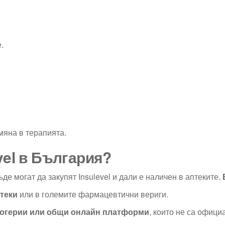
.
мяна в терапията.
evel в България?
де могат да закупят Insulevel и дали е наличен в аптеките.
птеки
или в големите фармацевтични вериги.
дрогерии или общи онлайн платформи
, които не са офици