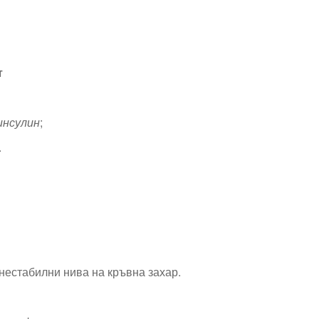
т
инсулин
;
.
нестабилни нива на кръвна захар.