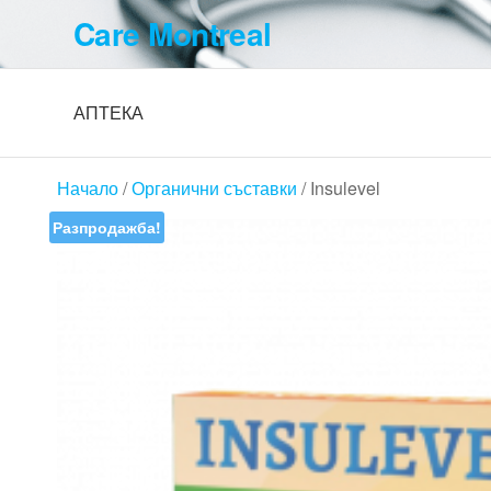
Skip
Care Montreal
to
the
content
АПТЕКА
Начало
/
Органични съставки
/ Insulevel
Разпродажба!