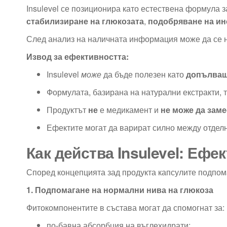
Insulevel се позиционира като естествена формула 
стабилизиране на глюкозата
,
подобряване на ин
След анализ на наличната информация може да се
Извод за ефективността:
Insulevel
може
да бъде полезен като
допълващ
Формулата, базирана на натурални екстракти, 
Продуктът
не
е медикамент и
не може да зам
Ефектите могат да варират силно между отделн
Как действа Insulevel: Ефе
Според концепцията зад продукта капсулите подпом
1. Подпомагане на нормални нива на глюкоза
Фитокомпонентите в състава могат да спомогнат за:
по-бавна абсорбция на въглехидрати;