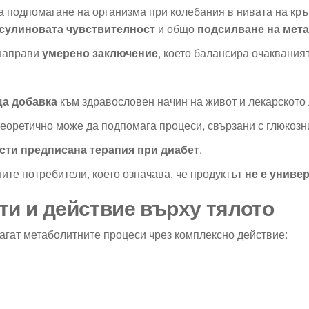
за подпомагане на организма при колебания в нивата на кр
сулиновата чувствителност
и общо
подсилване на мет
 направи
умерено заключение
, което балансира очакваният
а добавка
към здравословен начин на живот и лекарското 
теоретично може да подпомага процеси, свързани с глюкоз
ести предписана терапия при диабет
.
ите потребители, което означава, че продуктът
не е униве
кти и действие върху тялото
агат метаболитните процеси чрез комплексно действие: