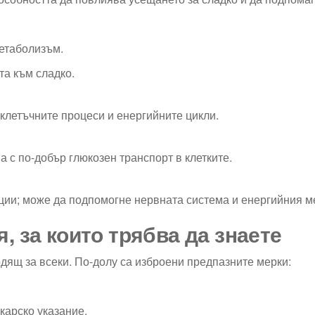
етаболизъм.
та към сладко.
клетъчните процеси и енергийните цикли.
 с по-добър глюкозен транспорт в клетките.
ции; може да подпомогне нервната система и енергийния м
я, за които трябва да знаете
ходящ за всеки. По-долу са изброени предпазните мерки:
екарско указание.