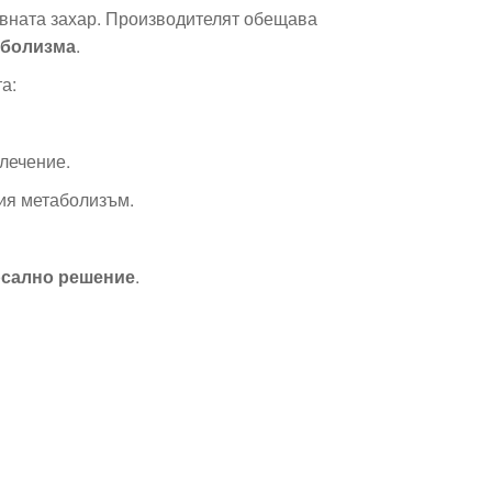
ъвната захар. Производителят обещава
аболизма
.
а:
лечение.
ния метаболизъм.
рсално решение
.