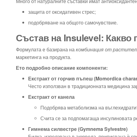
Много от натуралните съставки имат антиоксидантен
защита от оксидативен стрес;
подобряване на общото самочувствие.
Състав на Insulevel: Какво
Формулата е базирана на
комбинация от растител
маркетинга на продукта.
Ето подробно описание компоненти:
Екстракт от горчив пъпеш (Momordica charan
Често използван в традиционната медицина за
Екстракт от канела
Подобрява метаболизма на въглехидрати
Счита се за подпомагаща инсулиновата р
Гимнема силвестре (Gymnema Sylvestre)
Билка, използвана в аюрведа, приписвана ѝ сп