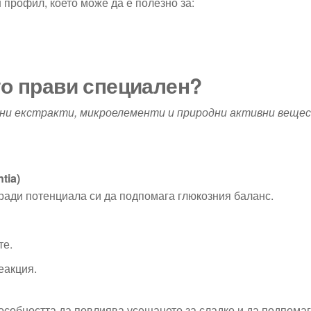
 профил, което може да е полезно за:
 го прави специален?
ни екстракти, микроелементи и природни активни веще
tia)
ради потенциала си да подпомага глюкозния баланс.
те.
еакция.
особността да повлиява усещането за сладко и да подпома