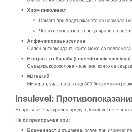
Хром пиколинат
Помага при поддържането на нормален м
Често се използва за регулиране на апети
Алфа-липоева киселина
Силен антиоксидант, който може да подпомага 
Екстракт от банаба (Lagerstroemia speciosa)
Съдържа корозолова киселина, която се свързва
Магнезий
Минерал, участващ в над 300 биохимични реак
Insulevel: Противопоказани
Въпреки че е натурален продукт, Insulevel не е под
Не се препоръчва при:
Бременност и кърмене
, освен при изрично л