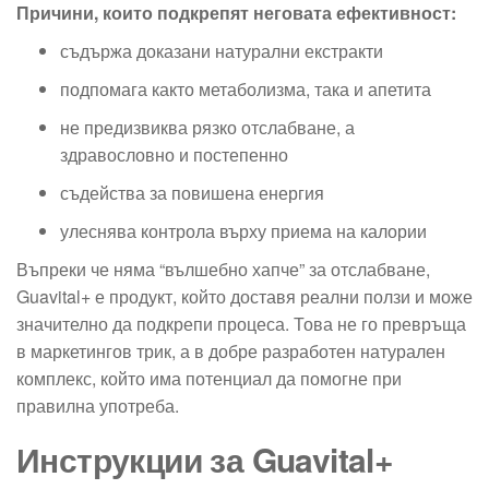
Причини, които подкрепят неговата ефективност:
съдържа доказани натурални екстракти
подпомага както метаболизма, така и апетита
не предизвиква рязко отслабване, а
здравословно и постепенно
съдейства за повишена енергия
улеснява контрола върху приема на калории
Въпреки че няма “вълшебно хапче” за отслабване,
Guavital+ е продукт, който доставя реални ползи и може
значително да подкрепи процеса. Това не го превръща
в маркетингов трик, а в добре разработен натурален
комплекс, който има потенциал да помогне при
правилна употреба.
Инструкции за Guavital+