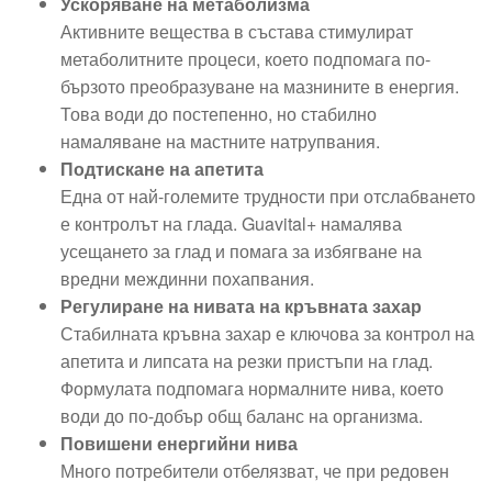
Ускоряване на метаболизма
Активните вещества в състава стимулират
метаболитните процеси, което подпомага по-
бързото преобразуване на мазнините в енергия.
Това води до постепенно, но стабилно
намаляване на мастните натрупвания.
Подтискане на апетита
Една от най-големите трудности при отслабването
е контролът на глада. Guavital+ намалява
усещането за глад и помага за избягване на
вредни междинни похапвания.
Регулиране на нивата на кръвната захар
Стабилната кръвна захар е ключова за контрол на
апетита и липсата на резки пристъпи на глад.
Формулата подпомага нормалните нива, което
води до по-добър общ баланс на организма.
Повишени енергийни нива
Много потребители отбелязват, че при редовен