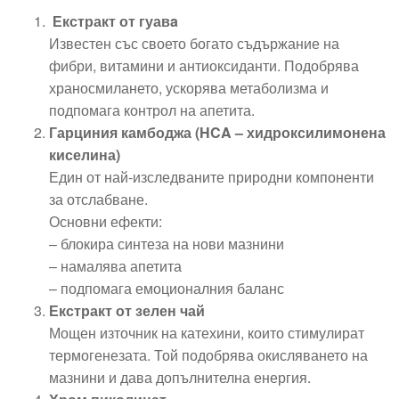
Екстракт от гуавa
Известен със своето богато съдържание на
фибри, витамини и антиоксиданти. Подобрява
храносмилането, ускорява метаболизма и
подпомага контрол на апетита.
Гарциния камбоджа (HCA – хидроксилимонена
киселина)
Един от най-изследваните природни компоненти
за отслабване.
Основни ефекти:
– блокира синтеза на нови мазнини
– намалява апетита
– подпомага емоционалния баланс
Екстракт от зелен чай
Мощен източник на катехини, които стимулират
термогенезата. Той подобрява окисляването на
мазнини и дава допълнителна енергия.