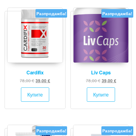
Разпродажба!
Разпродажба!
Cardifix
Liv Caps
Original
Текущата
Original
Текущата
78,00
€
78,00
€
39,00
€
39,00
€
price
цена
price
цена
was:
е:
was:
е:
Купите
Купите
78,00 €.
39,00 €.
78,00 €.
39,00 €.
Разпродажба!
Разпродажба!