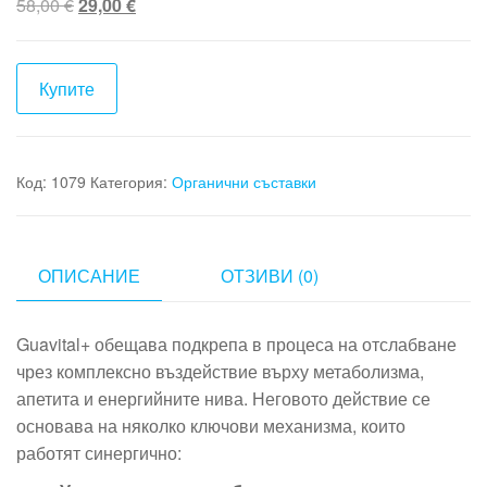
Original
Текущата
58,00
€
29,00
€
price
цена
was:
е:
58,00 €.
29,00 €.
Купите
Код:
1079
Категория:
Органични съставки
ОПИСАНИЕ
ОТЗИВИ (0)
Guavital+ обещава подкрепа в процеса на отслабване
чрез комплексно въздействие върху метаболизма,
апетита и енергийните нива. Неговото действие се
основава на няколко ключови механизма, които
работят синергично: