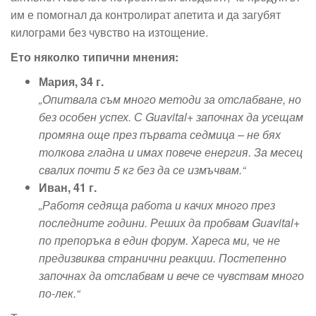
им е помогнал да контролират апетита и да загубят
килограми без чувство на изтощение.
Ето няколко типични мнения:
Мария, 34 г.
„Опитвала съм много методи за отслабване, но
без особен успех. С Guavital+ започнах да усещам
промяна още през първата седмица – не бях
толкова гладна и имах повече енергия. За месец
свалих почти 5 кг без да се измъчвам.“
Иван, 41 г.
„Работя седяща работа и качих много през
последните години. Реших да пробвам Guavital+
по препоръка в един форум. Хареса ми, че не
предизвиква странични реакции. Постепенно
започнах да отслабвам и вече се чувствам много
по-лек.“