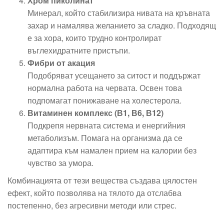
Хром пиколинат
Минерал, който стабилизира нивата на кръвната
захар и намалява желанието за сладко. Подходящ
е за хора, които трудно контролират
въглехидратните пристъпи.
Фибри от акация
Подобряват усещането за ситост и поддържат
нормална работа на червата. Освен това
подпомагат понижаване на холестерола.
Витаминен комплекс (В1, В6, В12)
Подкрепя нервната система и енергийния
метаболизъм. Помага на организма да се
адаптира към намален прием на калории без
чувство за умора.
Комбинацията от тези вещества създава цялостен
ефект, който позволява на тялото да отслабва
постепенно, без агресивни методи или стрес.