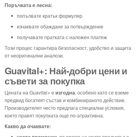
Поръчката е лесна:
попълвате кратък формуляр
изчаквате обаждане за потвърждение
получавате пратката с наложен платеж
Този процес гарантира безопасност, удобство и защита
от неоригинални аналози.
Guavital+: Най-добри цени и
съвети за покупка
Цената на Guavital+ е
изгодна
, особено като се вземе
предвид богатият състав и комбинираното действие.
Производителят често предлага специални условия,
които правят покупката още по-атрактивна.
Какво да очаквате:
чести промоции
, по време на които продуктът е