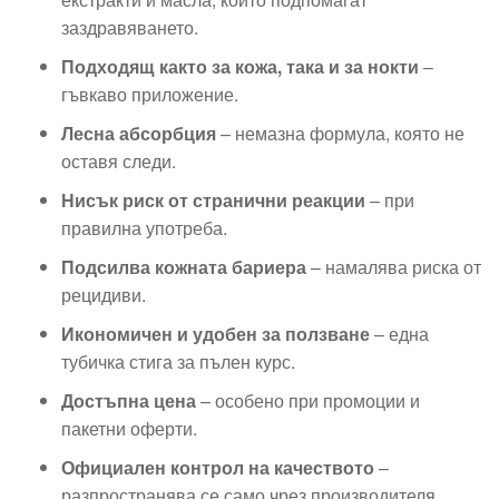
заздравяването.
Подходящ както за кожа, така и за нокти
–
гъвкаво приложение.
Лесна абсорбция
– немазна формула, която не
оставя следи.
Нисък риск от странични реакции
– при
правилна употреба.
Подсилва кожната бариера
– намалява риска от
рецидиви.
Икономичен и удобен за ползване
– една
тубичка стига за пълен курс.
Достъпна цена
– особено при промоции и
пакетни оферти.
Официален контрол на качеството
–
разпространява се само чрез производителя,