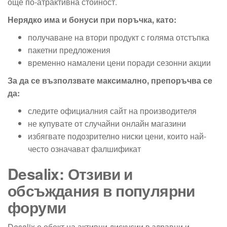
още по-атрактивна стойност.
Нерядко има и бонуси при поръчка, като:
получаване на втори продукт с голяма отстъпка
пакетни предложения
временно намалени цени поради сезонни акции
За да се възползвате максимално, препоръчва се
да:
следите официалния сайт на производителя
не купувате от случайни онлайн магазини
избягвате подозрително ниски цени, които най-
често означават фалшификат
Desalix: Отзиви и
обсъждания в популярни
форуми
Desalix е обект на активни дискусии в здравни и