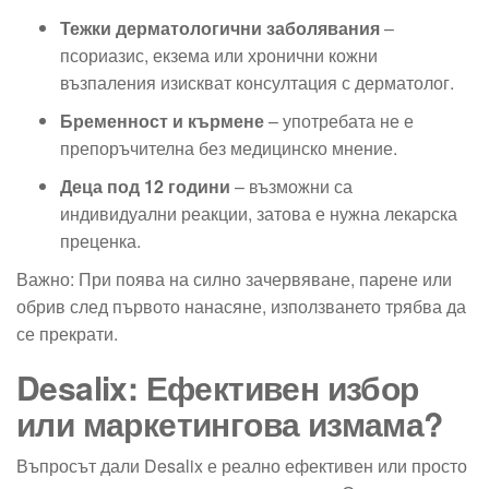
Тежки дерматологични заболявания
–
псориазис, екзема или хронични кожни
възпаления изискват консултация с дерматолог.
Бременност и кърмене
– употребата не е
препоръчителна без медицинско мнение.
Деца под 12 години
– възможни са
индивидуални реакции, затова е нужна лекарска
преценка.
Важно: При поява на силно зачервяване, парене или
обрив след първото нанасяне, използването трябва да
се прекрати.
Desalix: Ефективен избор
или маркетингова измама?
Въпросът дали Desalix е реално ефективен или просто