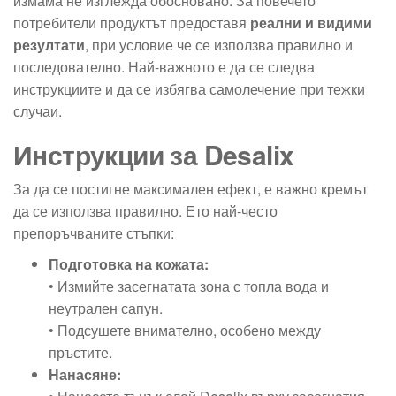
измама не изглежда обосновано. За повечето
потребители продуктът предоставя
реални и видими
резултати
, при условие че се използва правилно и
последователно. Най-важното е да се следва
инструкциите и да се избягва самолечение при тежки
случаи.
Инструкции за Desalix
За да се постигне максимален ефект, е важно кремът
да се използва правилно. Ето най-често
препоръчваните стъпки:
Подготовка на кожата:
• Измийте засегнатата зона с топла вода и
неутрален сапун.
• Подсушете внимателно, особено между
пръстите.
Нанасяне: