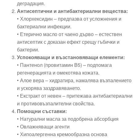
деградация.
Антисептични и антибактериални вещества:
• Хлорхексидин – предпазва от усложнения и
бактериални инфекции.
• Етерично масло от чаено дърво – естествен
антисептик с доказан ефект срещу гъбички и
бактерии.
Успокояващи и възстановяващи елементи:
• Пантенол (провитамин B5) – подпомага
регенерацията и омекотява кожата.
• Алое вера – хидратира, намалява възпалението
и ускорява заздравяването.
• Екстракт от невен – притежава антибактериални
и противовъзпалителни свойства.
Помощни съставки:
• Натурални масла за подобрена абсорбция
• Овлажняващи агенти
• Хипоалергенна кремообразна основа