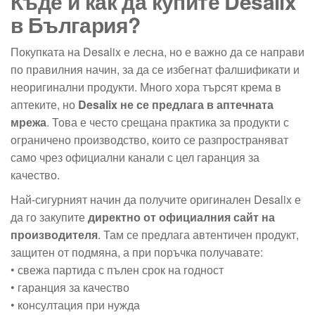
Къде и как да купите Desalix
в България?
Покупката на Desalix е лесна, но е важно да се направи
по правилния начин, за да се избегнат фалшификати и
неоригинални продукти. Много хора търсят крема в
аптеките, но
Desalix не се предлага в аптечната
мрежа
. Това е често срещана практика за продукти с
ограничено производство, които се разпространяват
само чрез официални канали с цел гаранция за
качество.
Най-сигурният начин да получите оригинален Desalix е
да го закупите
директно от официалния сайт на
производителя
. Там се предлага автентичен продукт,
защитен от подмяна, а при поръчка получавате:
• свежа партида с пълен срок на годност
• гаранция за качество
• консултация при нужда