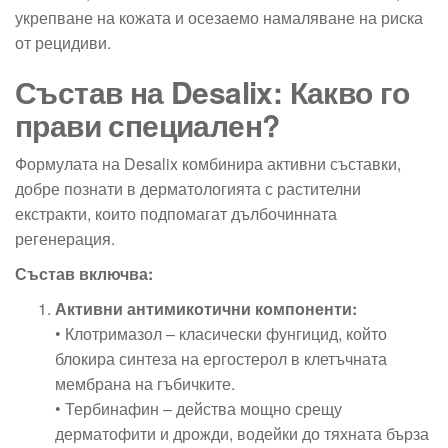
укрепване на кожата и осезаемо намаляване на риска
от рецидиви.
Състав на Desalix: Какво го
прави специален?
Формулата на Desalix комбинира активни съставки,
добре познати в дерматологията с растителни
екстракти, които подпомагат дълбочинната
регенерация.
Състав включва:
Активни антимикотични компоненти:
• Клотримазол – класически фунгицид, който
блокира синтеза на ергостерол в клетъчната
мембрана на гъбичките.
• Тербинафин – действа мощно срещу
дерматофити и дрожди, водейки до тяхната бърза