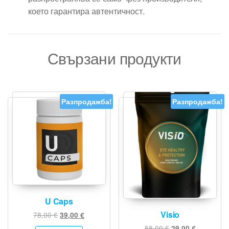
което гарантира автентичност.
Свързани продукти
Разпродажба!
Разпродажба!
U Caps
Visio
Original
Текущата
78,00
€
39,00
€
price
цена
Original
Текущата
58,00
€
29,00
€