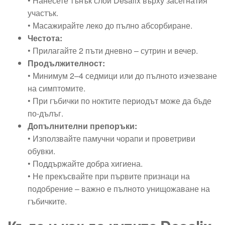
• Нанесете тънък слой Desalix върху засегнатия
участък.
• Масажирайте леко до пълно абсорбиране.
Честота:
• Прилагайте 2 пъти дневно – сутрин и вечер.
Продължителност:
• Минимум 2–4 седмици или до пълното изчезване
на симптомите.
• При гъбички по ноктите периодът може да бъде
по-дълъг.
Допълнителни препоръки:
• Използвайте памучни чорапи и проветриви
обувки.
• Поддържайте добра хигиена.
• Не прекъсвайте при първите признаци на
подобрение – важно е пълното унищожаване на
гъбичките.