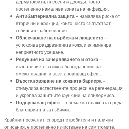
дерматофити, плесени и дрожди, което
постепенно намалява зоната на инфекция.
Антибактериална защита
– намалява риска от
вторични инфекции, които често съпътстват
гъбичните заболявания.
Облекчаване на сърбежа и лющенето
–
успокоява раздразнената кожа и елиминира
неприятното усещане.
Редукция на зачервяването и отока
–
възпалението затихва благодарение на
омекотяващия и възстановяващ ефект.
Възстановяване на кожната бариера
–
стимулира естествените процеси на регенерация
и укрепва защитните функции на епидермиса.
Подсушаващ ефект
– премахва влажната среда
благоприятна за гъбички.
Крайният резултат, според потребители и налични
описания, е постепенно изчистване на симптомите,