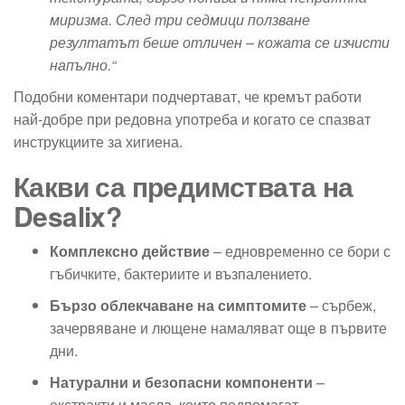
миризма. След три седмици ползване
резултатът беше отличен – кожата се изчисти
напълно.“
Подобни коментари подчертават, че кремът работи
най-добре при редовна употреба и когато се спазват
инструкциите за хигиена.
Какви са предимствата на
Desalix?
Комплексно действие
– едновременно се бори с
гъбичките, бактериите и възпалението.
Бързо облекчаване на симптомите
– сърбеж,
зачервяване и лющене намаляват още в първите
дни.
Натурални и безопасни компоненти
–
екстракти и масла, които подпомагат