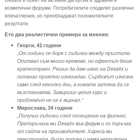
козметични форуми. Потребителите споделят различни
впечатления, но преобладават положителните
резултати.
Ето два реалистични примера за мнения:
Георги, 42 години
„От години се боря с гъбички между пръстите.
Опитвал съм много кремове, но ефектът беше
краткотраен. Реших да дам шанс на Desalix и
останах приятно изненадан. Сърбежът изчезна
само след няколко дни, а кожата започна да се
възстановява. Завърших целия курс и
проблемът не се е върнал.“
Мирослава, 34 години
„Получих гъбички след посещение на фитнес.
Препоръчаха ми Desalix във форум и го поръчах
от сайта на производителя. Хареса ми
текстурата, бързо попива и няма неприятна