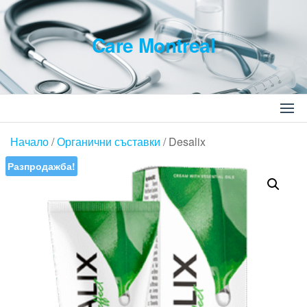
Skip
to
Care Montreal
the
content
Търсене
за:
Начало
/
Органични съставки
/ Desalix
Разпродажба!