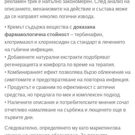
рекламен трик е напълно закономерен. След анализ на
описанието, механизмите на действие и състава може
да се направят няколко логични извода.
• Кремът съдържа вещества с
доказана
фармакологична стойност
– тербинафин,
клотримазол и хлорхексидин са стандарт в лечението
на гъбични инфекции.
• Добавените натурални екстракти подобряват
регенерацията и комфорта по време на терапия.
• Комбинираният ефект позволява бързо облекчение на
симптомите и предотвратяване на повторна инфекция.
• Продуктът е сравним по ефективност с аптечни
средства, но предлага по-мек и комплексен подход.
• Наличните описания и потребителските мнения сочат
отчетливо намаляване на сърбежа и лющенето още в
първите дни.
Следователно, определянето му като маркетингова