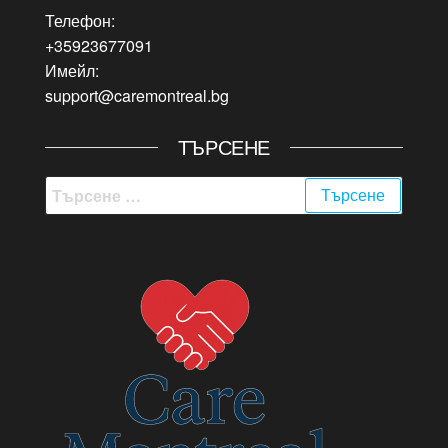
Телефон:
+35923677091
Имейл:
support@caremontreal.bg
ТЪРСЕНЕ
Търсене
за: