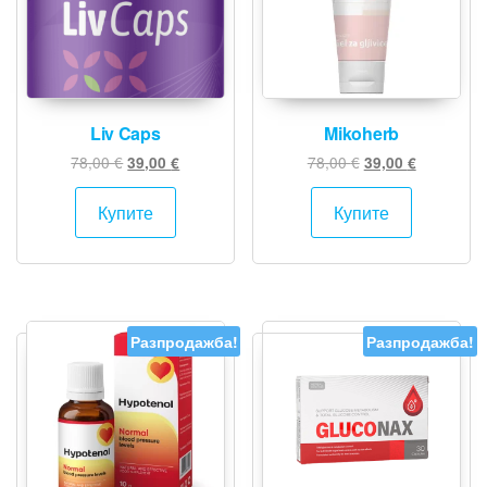
Liv Caps
Mikoherb
Original
Текущата
Original
Текущата
78,00
€
78,00
€
39,00
€
39,00
€
price
цена
price
цена
was:
е:
was:
е:
Купите
Купите
78,00 €.
39,00 €.
78,00 €.
39,00 €.
Разпродажба!
Разпродажба!