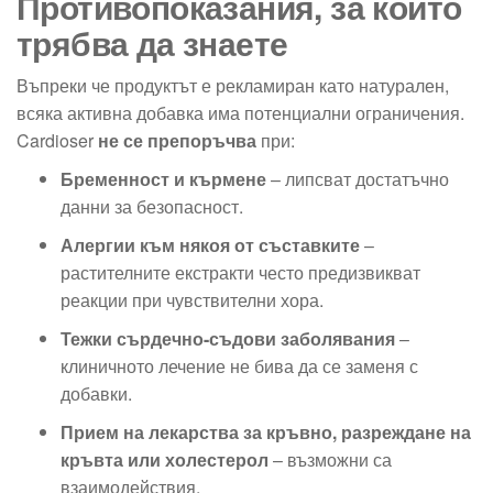
Противопоказания, за които
трябва да знаете
Въпреки че продуктът е рекламиран като натурален,
всяка активна добавка има потенциални ограничения.
Cardioser
не се препоръчва
при:
Бременност и кърмене
– липсват достатъчно
данни за безопасност.
Алергии към някоя от съставките
–
растителните екстракти често предизвикват
реакции при чувствителни хора.
Тежки сърдечно-съдови заболявания
–
клиничното лечение не бива да се заменя с
добавки.
Прием на лекарства за кръвно, разреждане на
кръвта или холестерол
– възможни са
взаимодействия.