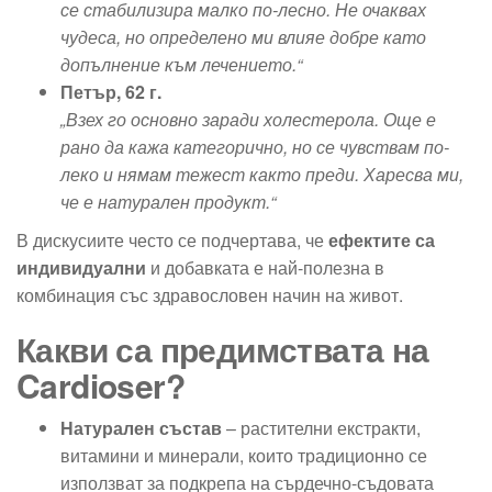
се стабилизира малко по-лесно. Не очаквах
чудеса, но определено ми влияе добре като
допълнение към лечението.“
Петър, 62 г.
„Взех го основно заради холестерола. Още е
рано да кажа категорично, но се чувствам по-
леко и нямам тежест както преди. Харесва ми,
че е натурален продукт.“
В дискусиите често се подчертава, че
ефектите са
индивидуални
и добавката е най-полезна в
комбинация със здравословен начин на живот.
Какви са предимствата на
Cardioser?
Натурален състав
– растителни екстракти,
витамини и минерали, които традиционно се
използват за подкрепа на сърдечно-съдовата