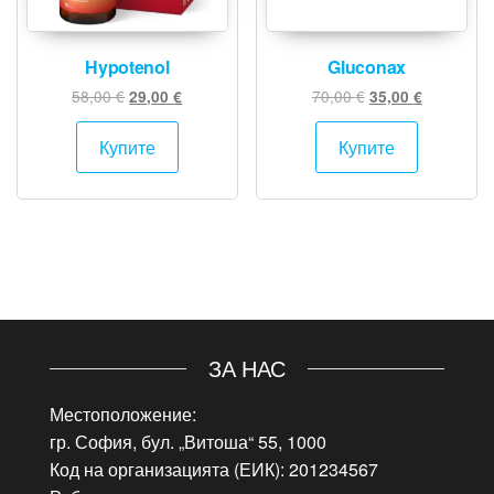
Hypotenol
Gluconax
Original
Текущата
Original
Текущата
58,00
€
70,00
€
29,00
€
35,00
€
price
цена
price
цена
was:
е:
was:
е:
Купите
Купите
58,00 €.
29,00 €.
70,00 €.
35,00 €.
ЗА НАС
Местоположение:
гр. София, бул. „Витоша“ 55, 1000
Код на организацията (ЕИК): 201234567