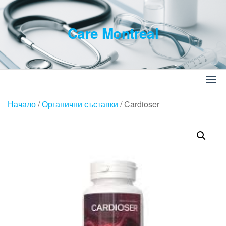
Skip
to
Care Montreal
the
content
Търсене
за:
Начало
/
Органични съставки
/ Cardioser