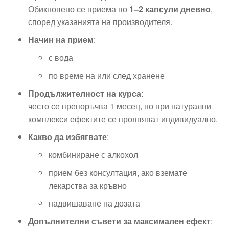
Обикновено се приема по
1–2 капсули дневно
,
според указанията на производителя.
Начин на прием
:
с вода
по време на или след хранене
Продължителност на курса
:
често се препоръчва 1 месец, но при натурални
комплекси ефектите се проявяват индивидуално.
Какво да избягвате
:
комбиниране с алкохол
прием без консултация, ако вземате
лекарства за кръвно
надвишаване на дозата
Допълнителни съвети за максимален ефект
: