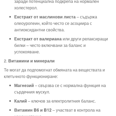
заради потенциална подкрепа на нормален
холестерол.
Екстракт от маслинови листа
– съдържа
олеоуропеин, който често се асоциира с
антиоксидантни свойства.
Екстракт от валериана
или други релаксиращи
билки – често включвани за баланс и
успокояване.
2.
Витамини и минерали
Те могат да подпомогнат обмяната на веществата и
клетъчното функциониране:
Магнезий
– свързва се с нормална функция на
сърдечния мускул.
Калий
– ключов за електролитния баланс.
Витамин B6 и B12
– участват в контрола на