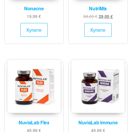
Nonacne
NutriMix
Original
Текущата
19,99
€
58,00
€
29,00
€
price
цена
was:
е:
Купите
Купите
58,00 €.
29,00 €.
NuviaLab Flex
NuviaLab Immune
49,99
€
49,99
€