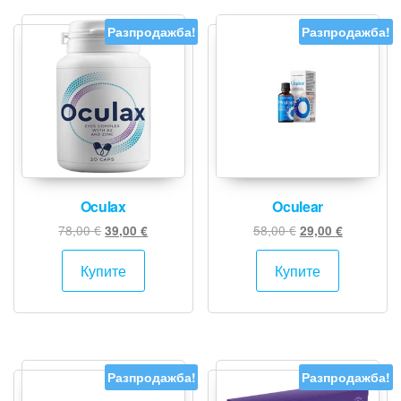
Разпродажба!
Разпродажба!
Oculax
Oculear
Original
Текущата
Original
Текущата
78,00
€
58,00
€
39,00
€
29,00
€
price
цена
price
цена
was:
е:
was:
е:
Купите
Купите
78,00 €.
39,00 €.
58,00 €.
29,00 €.
Разпродажба!
Разпродажба!