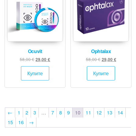
Ocuvit
Ophtalax
Original
Текущата
Original
Текущата
58,00
€
58,00
€
29,00
€
29,00
€
price
цена
price
цена
was:
е:
was:
е:
Купите
Купите
58,00 €.
29,00 €.
58,00 €.
29,00 €.
←
1
2
3
…
7
8
9
10
11
12
13
14
15
16
→